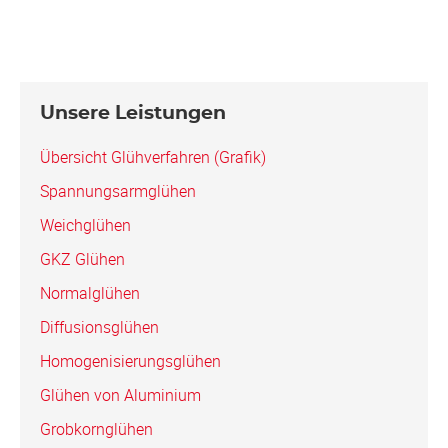
Seitenspalte
Unsere Leistungen
Übersicht Glühverfahren (Grafik)
Spannungs­armglühen
Weichglühen
GKZ Glühen
Normalglühen
Diffusionsglühen
Homogenisierungsglühen
Glühen von Aluminium
Grobkornglühen