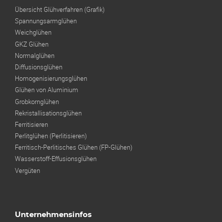
Übersicht Glühverfahren (Grafik)
Spannungs­armglühen
Weichglühen
GKZ Glühen
Normalglühen
Diffusionsglühen
Homogenisierungsglühen
Glühen von Aluminium
Grobkornglühen
Rekristallisations­glühen
Ferritisieren
Perlitglühen (Perlitisieren)
Ferritisch-Perlitisches Glühen (FP-Glühen)
Wasserstoff-Effusionsglühen
Vergüten
Unternehmensinfos