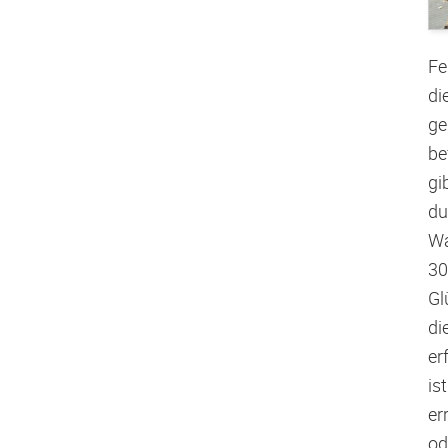
Fe
di
ge
be
gi
du
Wa
30
Gl
di
er
is
er
od