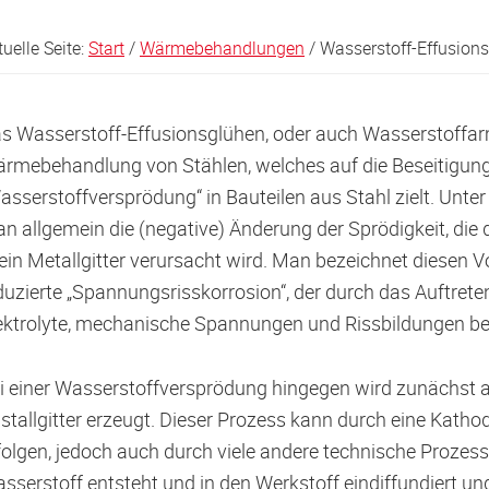
tuelle Seite:
Start
/
Wärmebehandlungen
/
Wasserstoff-Effusion
s Wasserstoff-Effusionsglühen, oder auch Wasserstoffarmg
rmebehandlung von Stählen, welches auf die Beseitigun
asserstoffversprödung“ in Bauteilen aus Stahl zielt. Unte
n allgemein die (negative) Änderung der Sprödigkeit, die 
 ein Metallgitter verursacht wird. Man bezeichnet diesen 
duzierte „Spannungsrisskorrosion“, der durch das Auftret
ektrolyte, mechanische Spannungen und Rissbildungen be
i einer Wasserstoffversprödung hingegen wird zunächst 
istallgitter erzeugt. Dieser Prozess kann durch eine Kat
folgen, jedoch auch durch viele andere technische Prozess
sserstoff entsteht und in den Werkstoff eindiffundiert u