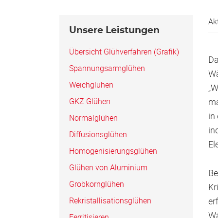
Ak
Seitenspalte
Unsere Leistungen
Übersicht Glühverfahren (Grafik)
Da
Spannungs­armglühen
Wä
Weichglühen
„W
GKZ Glühen
ma
in
Normalglühen
in
Diffusionsglühen
El
Homogenisierungsglühen
Glühen von Aluminium
Be
Grobkornglühen
Kr
Rekristallisations­glühen
er
Wa
Ferritisieren