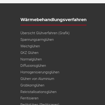
Wärmebehandlungsverfahren
Übersicht Glühverfahren (Grafik)
Spannungs­armglühen
Weichglühen
GKZ Glühen
Normalglühen
Diffusionsglühen
Homogenisierungsglühen
Glühen von Aluminium
Grobkornglühen
Rekristallisations­glühen
Ferritisieren
Perlitglühen (Perlitisieren)