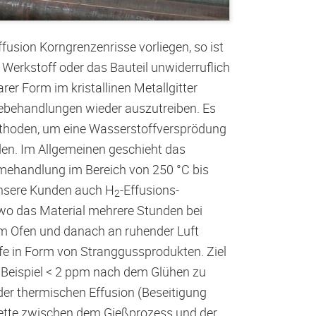
fusion Korngrenzenrisse vorliegen, so ist
 Werkstoff oder das Bauteil unwiderruflich
er Form im kristallinen Metallgitter
mebehandlungen wieder auszutreiben. Es
thoden, um eine Wasserstoffversprödung
den. Im Allgemeinen geschieht das
mehandlung im Bereich von 250 °C bis
unsere Kunden auch H
-Effusions-
2
wo das Material mehrere Stunden bei
im Ofen und danach an ruhender Luft
fe in Form von Stranggussprodukten. Ziel
m Beispiel < 2 ppm nach dem Glühen zu
der thermischen Effusion (Beseitigung
kette zwischen dem Gießprozess und der