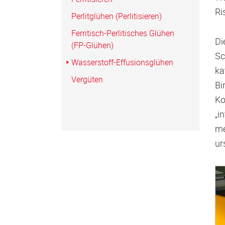
Ri
Perlitglühen (Perlitisieren)
Ferritisch-Perlitisches Glühen
Di
(FP-Glühen)
Sc
Wasserstoff-Effusionsglühen
ka
Vergüten
Bi
Ko
„i
me
ur