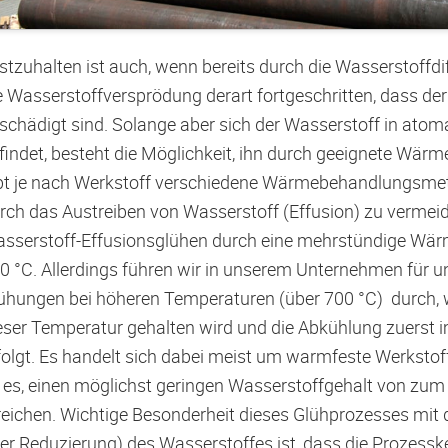
stzuhalten ist auch, wenn bereits durch die Wasserstoffdif
e Wasserstoffversprödung derart fortgeschritten, dass der
schädigt sind. Solange aber sich der Wasserstoff in atomar
findet, besteht die Möglichkeit, ihn durch geeignete Wär
bt je nach Werkstoff verschiedene Wärmebehandlungsme
rch das Austreiben von Wasserstoff (Effusion) zu vermei
sserstoff-Effusionsglühen durch eine mehrstündige Wär
0 °C. Allerdings führen wir in unserem Unternehmen für 
ühungen bei höheren Temperaturen (über 700 °C) durch, 
eser Temperatur gehalten wird und die Abkühlung zuerst 
folgt. Es handelt sich dabei meist um warmfeste Werkstof
t es, einen möglichst geringen Wasserstoffgehalt von zu
reichen. Wichtige Besonderheit dieses Glühprozesses mit 
er Reduzierung) des Wasserstoffes ist, dass die Prozess