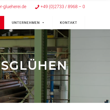
-glueherei.de
+49 (0)2733 / 8968 – 0
UNTERNEHMEN
KONTAKT
NSGLÜHEN